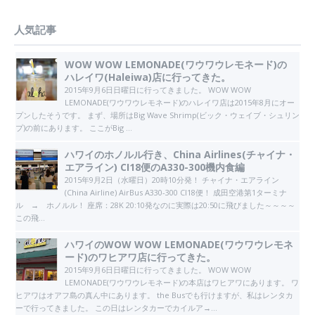
人気記事
WOW WOW LEMONADE(ワウワウレモネード)の
ハレイワ(Haleiwa)店に行ってきた。
2015年9月6日日曜日に行ってきました。 WOW WOW
LEMONADE(ワウワウレモネード)のハレイワ店は2015年8月にオー
プンしたそうです。 まず、場所はBig Wave Shrimp(ビック・ウェイブ・シュリン
プ)の前にあります。 ここがBig ...
ハワイのホノルル行き、China Airlines(チャイナ・
エアライン) CI18便のA330-300機内食編
2015年9月2日（水曜日）20時10分発！ チャイナ・エアライン
(China Airline) AirBus A330-300 CI18便！ 成田空港第1ターミナ
ル → ホノルル！ 座席：28K 20:10発なのに実際は20:50に飛びました～～～～
この飛...
ハワイのWOW WOW LEMONADE(ワウワウレモネ
ード)のワヒアワ店に行ってきた。
2015年9月6日日曜日に行ってきました。 WOW WOW
LEMONADE(ワウワウレモネード)の本店はワヒアワにあります。 ワ
ヒアワはオアフ島の真ん中にあります。 the Busでも行けますが、私はレンタカ
ーで行ってきました。 この日はレンタカーでカイルア→...