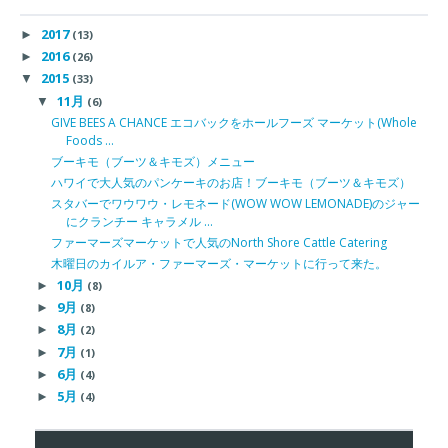
2017
►
(13)
2016
►
(26)
2015
▼
(33)
11月
▼
(6)
GIVE BEES A CHANCE エコバックをホールフーズ マーケット(Whole
Foods ...
ブーキモ（ブーツ＆キモズ）メニュー
ハワイで大人気のパンケーキのお店！ブーキモ（ブーツ＆キモズ）
スタバーでワウワウ・レモネード(WOW WOW LEMONADE)のジャー
にクランチー キャラメル ...
ファーマーズマーケットで人気のNorth Shore Cattle Catering
木曜日のカイルア・ファーマーズ・マーケットに行って来た。
10月
►
(8)
9月
►
(8)
8月
►
(2)
7月
►
(1)
6月
►
(4)
5月
►
(4)